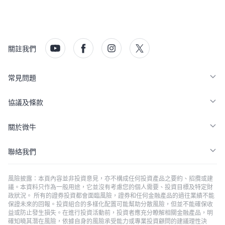
關註我們
常見問題
協議及條款
關於微牛
聯絡我們
風險披露：本頁內容並非投資意見，亦不構成任何投資產品之要約、招攬或建
議。本資料只作為一般用途，它並沒有考慮您的個人需要、投資目標及特定財
政狀況。 所有的證券投資都會面臨風險，證券和任何金融產品的過往業績不能
保證未來的回報。投資組合的多樣化配置可能幫助分散風險，但並不能確保收
益或防止發生損失。在進行投資活動前，投資者應充分瞭解相關金融產品，明
確知曉其潛在風險，依據自身的風險承受能力或專業投資顧問的建議理性決