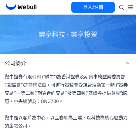
登入/註冊
樂享科技 · 樂享投資
公司簡介
微牛證券有限公司 (“微牛”)為香港證券及期貨事務監察委員會
(“證監會”)之持牌法團，可進行證監會受規管活動第一類 (“證券
交易”)、第二類(“期貨合約交易”)及第四類(“就證券提供意見”)牌
照，中央編號為：BNG700。
微牛是以客戶為中心，以互聯網為土壤，以科技為核心驅動力
的金融公司。