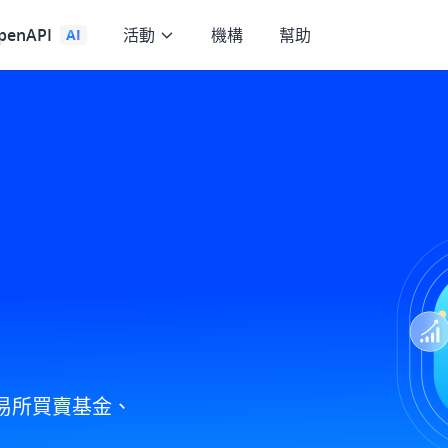
penAPI
活動
機構
幫助
AI
易所買賣基金、