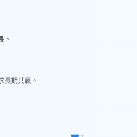
長。
求長期共贏。