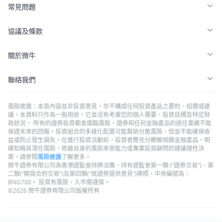
常見問題
協議及條款
關於微牛
聯絡我們
風險披露：本頁內容並非投資意見，亦不構成任何投資產品之要約、招攬或建
議。本資料只作為一般用途，它並沒有考慮您的個人需要、投資目標及特定財
政狀況。 所有的證券投資都會面臨風險，證券和任何金融產品的過往業績不能
保證未來的回報。投資組合的多樣化配置可能幫助分散風險，但並不能確保收
益或防止發生損失。在進行投資活動前，投資者應充分瞭解相關金融產品，明
確知曉其潛在風險，依據自身的風險承受能力或專業投資顧問的建議理性決
策。請參閱
風險披露
了解更多。
微牛證券有限公司為香港證監會持牌法團，持有證監會第一類 (“證券交易”)、第
二類(“期貨合約交易”)及第四類(“就證券提供意見”)牌照，中央編號為：
BNG700。 投資有風險，入市需謹慎。
©2026 微牛證券有限公司版權所有