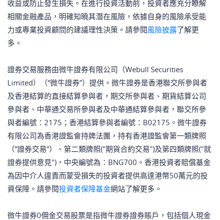
收益或防止發生損失。在進行投資活動前，投資者應充分瞭解
相關金融產品，明確知曉其潛在風險，依據自身的風險承受能
力或專業投資顧問的建議理性決策。請參閱
風險披露
了解更
多。
證券交易服務由微牛證券有限公司（Webull Securities
Limited）（“微牛證券”）提供。微牛證券是香港聯交所參與者
及香港結算的直接結算參與者，期交所參與者、期貨結算公司
參與者、中華通交易所參與者及中華通結算參與者，聯交所參
與者編號：2175；香港結算參與者編號：B02175。微牛證券
有限公司為香港證監會持牌法團，持有香港證監會第一類牌照
（”證券交易”）、第二類牌照("期貨合約交易")及第四類牌照("就
證券提供意見")，中央編號為：BNG700。香港投資者賠償基金
為因中介人違責而蒙受損失的投資者提供高達港幣50萬元的投
資保障。請參閱
投資者保障基金
網站了解更多。
微牛證券0佣金交易股票是指微牛證券證券賬戶，包括個人現金