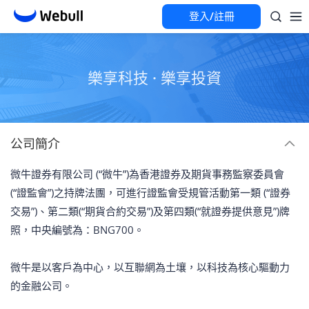
登入/註冊
樂享科技 · 樂享投資
公司簡介
微牛證券有限公司 (“微牛”)為香港證券及期貨事務監察委員會
(“證監會”)之持牌法團，可進行證監會受規管活動第一類 (“證券
交易”)、第二類(“期貨合約交易”)及第四類(“就證券提供意見”)牌
照，中央編號為：BNG700。
微牛是以客戶為中心，以互聯網為土壤，以科技為核心驅動力
的金融公司。