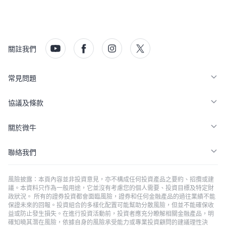
關註我們
常見問題
協議及條款
關於微牛
聯絡我們
風險披露：本頁內容並非投資意見，亦不構成任何投資產品之要約、招攬或建
議。本資料只作為一般用途，它並沒有考慮您的個人需要、投資目標及特定財
政狀況。 所有的證券投資都會面臨風險，證券和任何金融產品的過往業績不能
保證未來的回報。投資組合的多樣化配置可能幫助分散風險，但並不能確保收
益或防止發生損失。在進行投資活動前，投資者應充分瞭解相關金融產品，明
確知曉其潛在風險，依據自身的風險承受能力或專業投資顧問的建議理性決