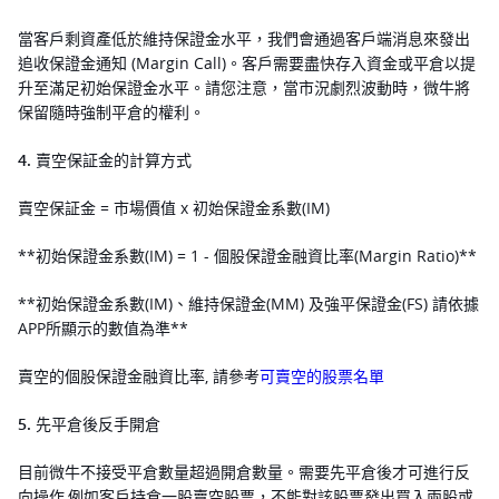
當客戶剩資產低於維持保證金水平，我們會通過客戶端消息來發出
追收保證金通知 (Margin Call)。客戶需要盡快存入資金或平倉以提
升至滿足初始保證金水平。請您注意，當市況劇烈波動時，微牛將
保留隨時強制平倉的權利。
4. 賣空保証金的計算方式 
賣空保証金 = 市場價值 x 初始保證金系數(IM)
**初始保證金系數(IM) = 1 - 個股保證金融資比率(Margin Ratio)**
**初始保證金系數(IM)、維持保證金(MM) 及強平保證金(FS) 請依據
APP所顯示的數值為準**
賣空的個股保證金融資比率, 請參考
可賣空的股票名單
5. 先平倉後反手開倉
目前微牛不接受平倉數量超過開倉數量。需要先平倉後才可進行反
向操作,例如客戶持倉一股賣空股票，不能對該股票發出買入兩股或