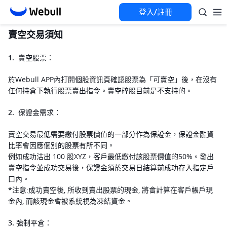
登入/註冊
賣空交易須知
1.  賣空股票：
於Webull APP內打開個股資訊頁確認股票為「可賣空」後，在沒有
任何持倉下執行股票賣出指令。賣空碎股目前是不支持的。
2.  保證金需求：
賣空交易最低需要繳付股票價值的一部分作為保證金，保證金融資
比率會因應個別的股票有所不同。
例如成功沽出 100 股XYZ，客戶最低繳付該股票價值的50%。發出
賣空指令並成功交易後，保證金須於交易日結算前成功存入指定戶
口內。
*
注意:成功賣空後, 所收到賣出股票的現金, 將會計算在客戶帳戶現
金內, 而該現金會被系統視為凍結資金。
3. 強制平倉：